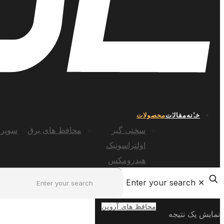
خانه
مقالات
محصولات
سختی گیر
محافظ های برق
سوپر 
اولتراسونیک
هیدرومکس
Enter your search
✕
محافظ های آروین
نمایش یک نتیجه