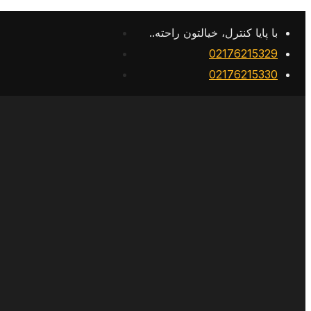
با پایا کنترل، خیالتون راحته..
02176215329
02176215330