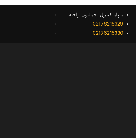
با پایا کنترل، خیالتون راحته..
02176215329
02176215330