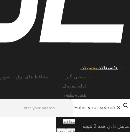
خانه
مقالات
محصولات
سختی گیر
محافظ های برق
سوپر 
اولتراسونیک
هیدرومکس
Enter your search
✕
محافظ
نمایش دادن همه 2 نتیجه
های آروین