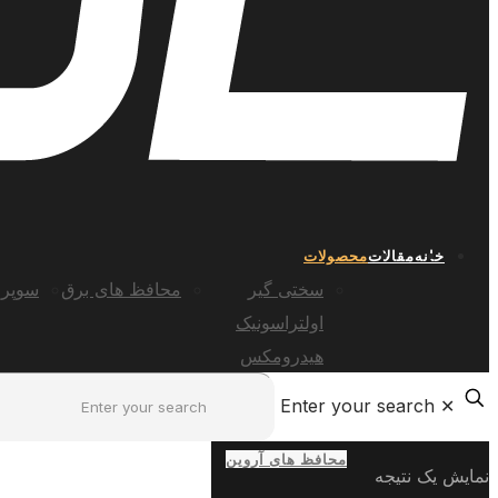
خانه
مقالات
محصولات
سختی گیر
محافظ های برق
سوپر 
اولتراسونیک
هیدرومکس
Enter your search
✕
محافظ های آروین
نمایش یک نتیجه