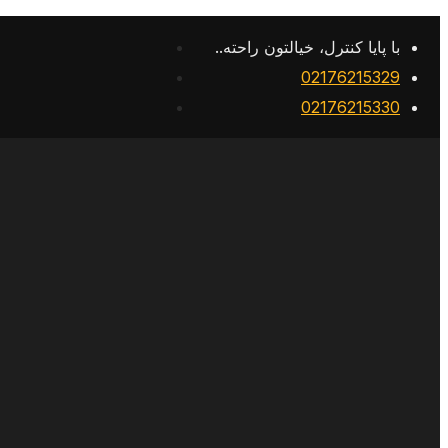
با پایا کنترل، خیالتون راحته..
02176215329
02176215330